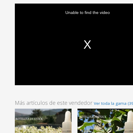
Unable to find the video
Más artículos de este vendedor
Ver toda la gama (39