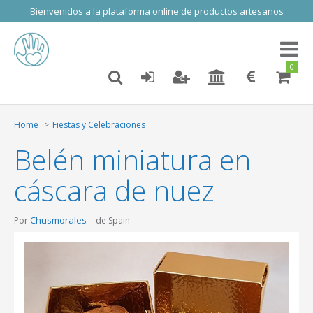
Bienvenidos a la plataforma online de productos artesanos
Toggl
naviga
0
Home
Fiestas y Celebraciones
Belén miniatura en
cáscara de nuez
Chusmorales
Por
de Spain