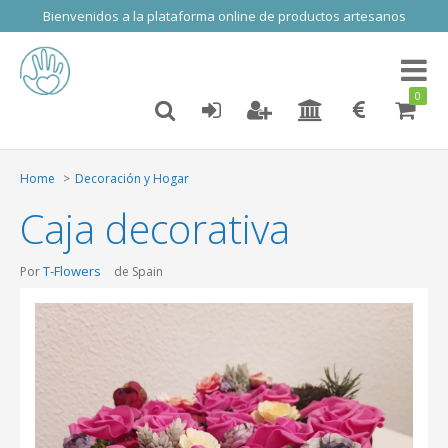
Bienvenidos a la plataforma online de productos artesanos
Toggl
naviga
0
Home
Decoración y Hogar
Caja decorativa
T-Flowers
Por
de Spain