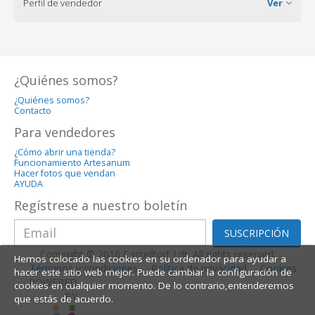
Perfil de vendedor
Ver
¿Quiénes somos?
¿Quiénes somos?
Contacto
Para vendedores
¿Cómo abrir una tienda?
Funcionamiento Artesanum
Hacer fotos que vendan
AYUDA
Regístrese a nuestro boletín
SUSCRIPCIÓN
Copyright © 2016 Castelltort Ldt. All rights reserved.
Hemos colocado las cookies en su ordenador para ayudar a
Términos y condiciones
Política de privacidad
Cookies
hacer este sitio web mejor. Puede cambiar la configuración de
POWERED
cookies en cualquier momento. De lo contrario,entenderemos
BY
que estás de acuerdo.