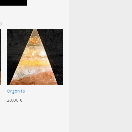
)
Orgonita
20,00 €