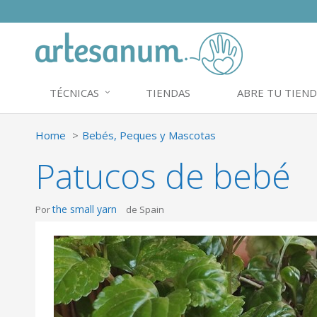
TÉCNICAS
TIENDAS
ABRE TU TIEND
Home
Bebés, Peques y Mascotas
Patucos de bebé
the small yarn
Por
de Spain