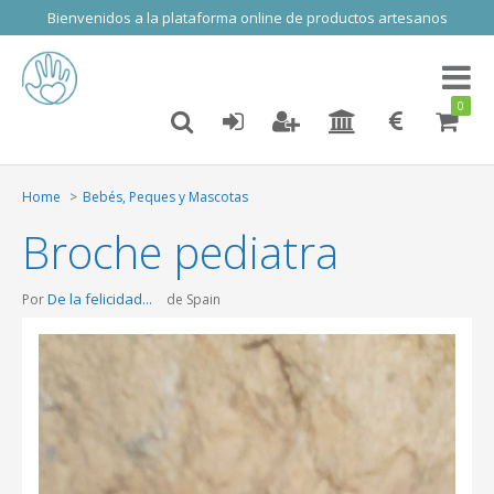
Bienvenidos a la plataforma online de productos artesanos
Toggl
naviga
0
Home
Bebés, Peques y Mascotas
Broche pediatra
De la felicidad...
Por
de Spain