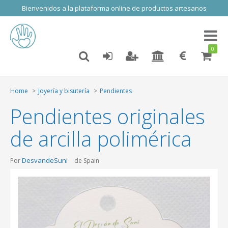
Bienvenidos a la plataforma online de productos artesanos
Toggl
naviga
0
Home
Joyería y bisutería
Pendientes
Pendientes originales
de arcilla polimérica
DesvandeSuni
Por
de Spain