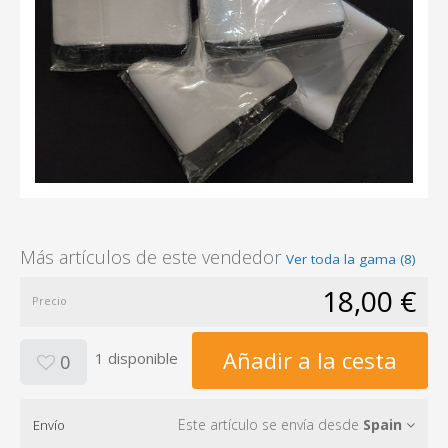
Más artículos de este vendedor
Ver toda la gama (8)
18,00 €
Precio
Añadir a la cesta
1 disponible
0
Este artículo se envía desde
Spain
Envío