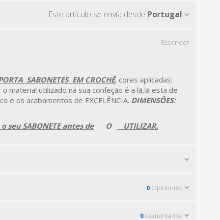
Este artículo se envía desde
Portugal
Esconder
 PORTA SABONETES EM CROCHÊ
, cores aplicadas:
aterial utilizado na sua confeção é a lã,lã esta de
ico e os acabamentos de EXCELÊNCIA.
DIMENSÔES:
 o seu SABONETE antes de
O
UTILIZAR.
0
Opiniones
0
Comentarios