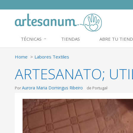
TÉCNICAS
TIENDAS
ABRE TU TIEND
Home
Labores Textiles
ARTESANATO; UTI
Aurora Maria Domingus Ribeiro
Por
de Portugal