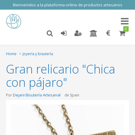
Bienvenidos a la plataforma online de productos artesanos
Toggl
naviga
0
Home
Joyería y bisutería
Gran relicario "Chica
con pájaro"
Dejani Bisutería Artesanal
Por
de Spain