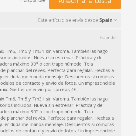
Añadir a la cesta
Este artículo se envía desde
Spain
Esconder
ix Tm6, Tm5 y Tm31 sin Varoma.
También las hago
orios incluidos.
Nueva sin estrenar.
Práctica y de
vadora máximo 30° ó con trapo húmedo.
Tela
de planchar del revés.
Perfecta para regalar.
Hechas a
quier duda me manda mensaje.
Descuentos si compras
delos de contacto y envío de fotos.
Un imprescindible
omix.
Gastos de envío por correos 4€.
ix Tm6, Tm5 y Tm31 sin Varoma.
También las hago
orios incluidos.
Nueva sin estrenar.
Práctica y de
vadora máximo 30° ó con trapo húmedo.
Tela
de planchar del revés.
Perfecta para regalar.
Hechas a
quier duda me manda mensaje.
Descuentos si compras
delos de contacto y envío de fotos.
Un imprescindible