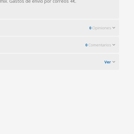
omix.
Gastos de envío por correos 4€.
0
Opiniones
0
Comentarios
Ver