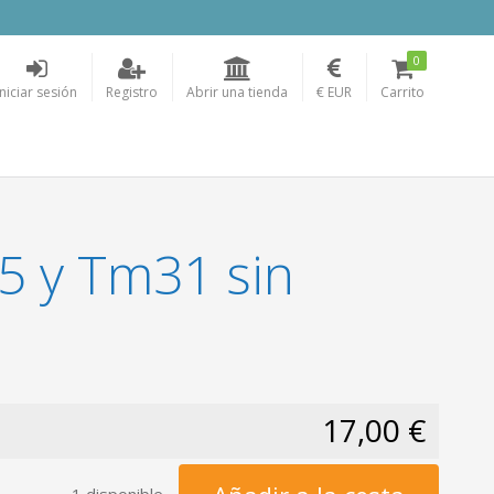
0
Iniciar sesión
Registro
Abrir una tienda
€ EUR
Carrito
5 y Tm31 sin
17,00 €
1 disponible