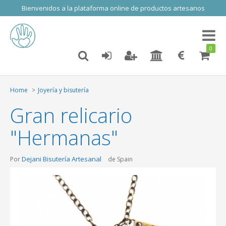
Bienvenidos a la plataforma online de productos artesanos
Toggl
naviga
0
Home
Joyería y bisutería
Gran relicario
"Hermanas"
Dejani Bisutería Artesanal
Por
de Spain