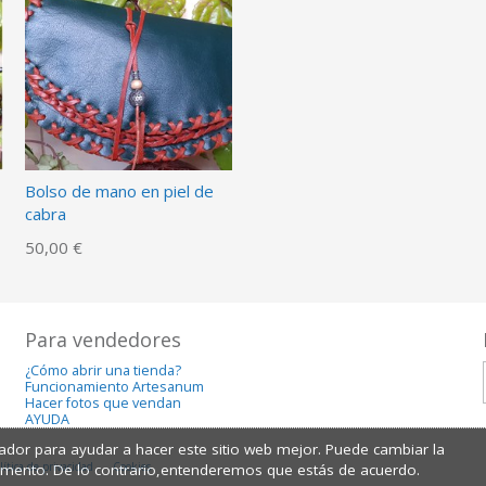
Bolso de mano en piel de
cabra
50,00 €
Para vendedores
¿Cómo abrir una tienda?
Funcionamiento Artesanum
Hacer fotos que vendan
AYUDA
dor para ayudar a hacer este sitio web mejor. Puede cambiar la
lítica de privacidad
Cookies
omento. De lo contrario,entenderemos que estás de acuerdo.