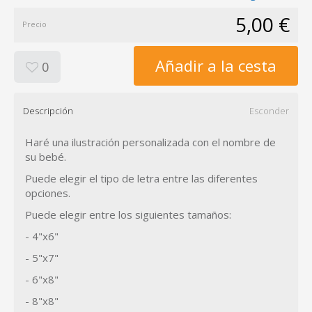
5,00 €
Precio
Añadir a la cesta
0
Descripción
Esconder
Haré una ilustración personalizada con el nombre de
su bebé.
Puede elegir el tipo de letra entre las diferentes
opciones.
Puede elegir entre los siguientes tamaños:
- 4"x6"
- 5"x7"
- 6"x8"
- 8"x8"