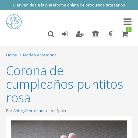
Bienvenidos a la plataforma online de productos artesanos
Toggl
naviga
0
Home
Moda y Accesorios
Corona de
cumpleaños puntitos
rosa
Anbegú Artesanía
Por
de Spain