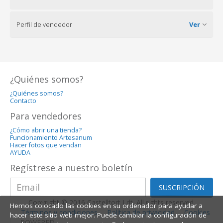
Perfil de vendedor
Ver
¿Quiénes somos?
¿Quiénes somos?
Contacto
Para vendedores
¿Cómo abrir una tienda?
Funcionamiento Artesanum
Hacer fotos que vendan
AYUDA
Regístrese a nuestro boletín
SUSCRIPCIÓN
Copyright © 2016 Castelltort Ldt. All rights reserved.
Hemos colocado las cookies en su ordenador para ayudar a
Términos y condiciones
Política de privacidad
Cookies
hacer este sitio web mejor. Puede cambiar la configuración de
POWERED