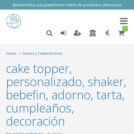
Bienvenidos a la plataforma online de productos artesanos
Toggl
naviga
0
Home
Fiestas y Celebraciones
cake topper,
personalizado, shaker,
bebefin, adorno, tarta,
cumpleaños,
decoración
estela rodriguez
Por
de Spain