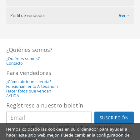
Perfil de vendedor
Ver
¿Quiénes somos?
¿Quiénes somos?
Contacto
Para vendedores
¿Cómo abrir una tienda?
Funcionamiento Artesanum
Hacer fotos que vendan
AYUDA
Regístrese a nuestro boletín
SUSCRIPCIÓN
Copyright © 2016 Castelltort Ldt. All rights reserved.
Hemos colocado las cookies en su ordenador para ayudar a
Términos y condiciones
Política de privacidad
Cookies
hacer este sitio web mejor. Puede cambiar la configuración de
POWERED