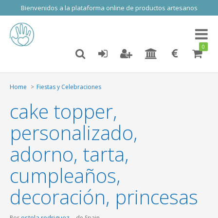
Bienvenidos a la plataforma online de productos artesanos
Toggl
naviga
0
Home
Fiestas y Celebraciones
cake topper,
personalizado,
adorno, tarta,
cumpleaños,
decoración, princesas
estela rodriguez
Por
de Spain