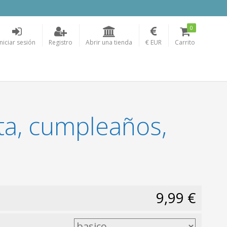
0
Iniciar sesión
Registro
Abrir una tienda
€ EUR
Carrito
rta, cumpleaños,
9,99 €