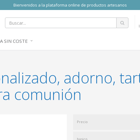
Bienvenidos a la plataforma online de productos artesanos
A SIN COSTE
nalizado, adorno, ta
era comunión
Precio
basico