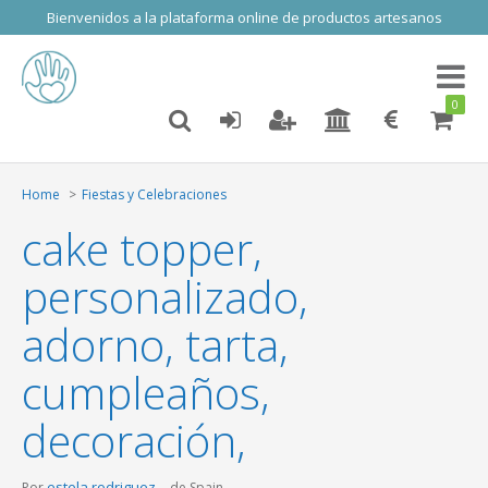
Bienvenidos a la plataforma online de productos artesanos
Toggl
naviga
0
Home
Fiestas y Celebraciones
cake topper,
personalizado,
adorno, tarta,
cumpleaños,
decoración,
estela rodriguez
Por
de Spain