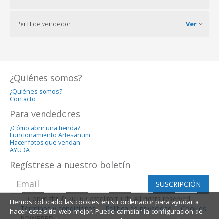
Perfil de vendedor
Ver
¿Quiénes somos?
¿Quiénes somos?
Contacto
Para vendedores
¿Cómo abrir una tienda?
Funcionamiento Artesanum
Hacer fotos que vendan
AYUDA
Regístrese a nuestro boletín
SUSCRIPCIÓN
Copyright © 2016 Castelltort Ldt. All rights reserved.
Hemos colocado las cookies en su ordenador para ayudar a
Términos y condiciones
Política de privacidad
Cookies
hacer este sitio web mejor. Puede cambiar la configuración de
POWERED