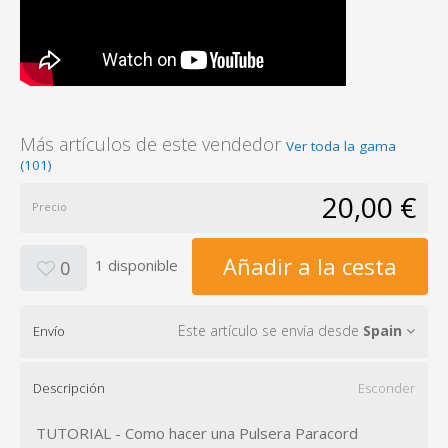
Más artículos de este vendedor
Ver toda la gama
(101)
20,00 €
Precio
Añadir a la cesta
1 disponible
0
Este artículo se envía desde
Spain
Envío
Descripción
Esconder
TUTORIAL - Como hacer una Pulsera Paracord