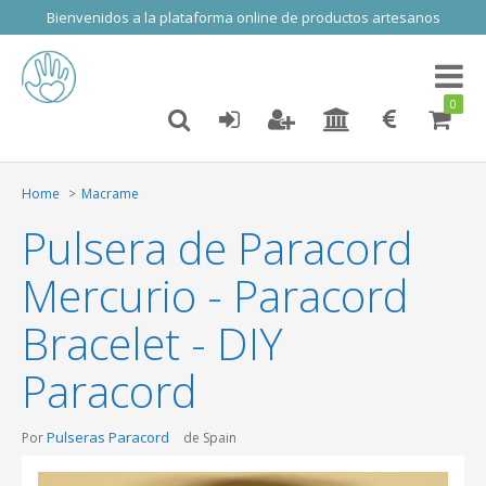
Bienvenidos a la plataforma online de productos artesanos
Toggl
naviga
0
Home
Macrame
Pulsera de Paracord
Mercurio - Paracord
Bracelet - DIY
Paracord
Pulseras Paracord
Por
de Spain