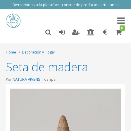
Bienvenidos a la plataforma online de productos artesanos
Toggl
naviga
0
Home
Decoración y Hogar
Seta de madera
NATURA VIVENS
Por
de Spain