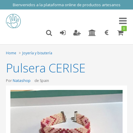
Bienvenidos a la plataforma online de productos artesanos
Toggl
naviga
0
Home
Joyería y bisutería
Pulsera CERISE
Natashop
Por
de Spain