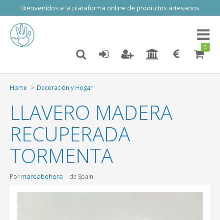
Bienvenidos a la plataforma online de productos artesanos
Toggl
naviga
0
Home
Decoración y Hogar
LLAVERO MADERA
RECUPERADA
TORMENTA
mareabehera
Por
de Spain