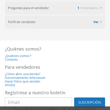
Preguntas para el vendedor
1
Comentarios
Perfil de vendedor
Ver
¿Quiénes somos?
¿Quiénes somos?
Contacto
Para vendedores
¿Cómo abrir una tienda?
Funcionamiento Artesanum
Hacer fotos que vendan
AYUDA
Regístrese a nuestro boletín
SUSCRIPCIÓN
Copyright © 2016 Castelltort Ldt. All rights reserved.