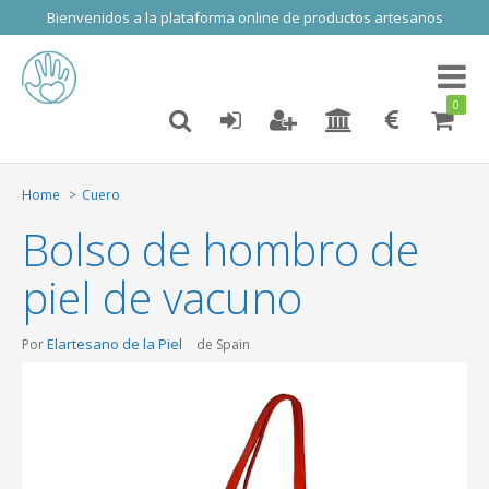
Bienvenidos a la plataforma online de productos artesanos
Toggl
naviga
0
Home
Cuero
Bolso de hombro de
piel de vacuno
Elartesano de la Piel
Por
de Spain