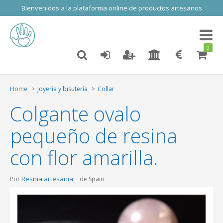
Bienvenidos a la plataforma online de productos artesanos
Toggl
naviga
0
Home
Joyería y bisutería
Collar
Colgante ovalo
pequeño de resina
con flor amarilla.
Resina artesania
Por
de Spain