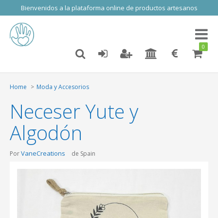
Bienvenidos a la plataforma online de productos artesanos
Toggl
naviga
0
Home
Moda y Accesorios
Neceser Yute y
Algodón
VaneCreations
Por
de Spain