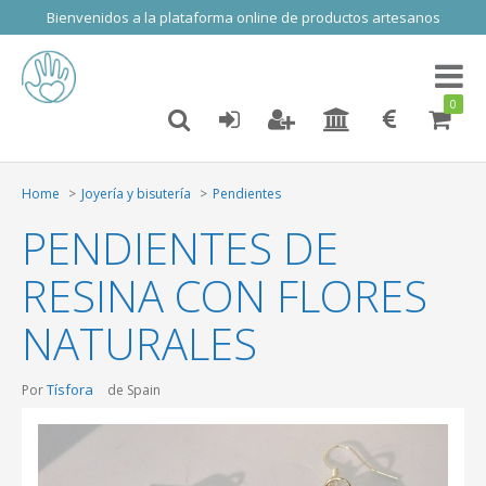
Bienvenidos a la plataforma online de productos artesanos
Toggl
naviga
0
Home
Joyería y bisutería
Pendientes
PENDIENTES DE
RESINA CON FLORES
NATURALES
Tísfora
Por
de Spain