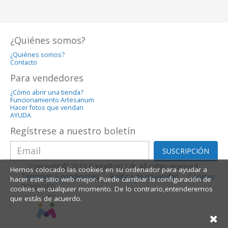
¿Quiénes somos?
¿Quiénes somos?
Contacto
Para vendedores
¿Cómo abrir una tienda?
Funcionamiento Artesanum
Hacer fotos que vendan
AYUDA
Regístrese a nuestro boletín
SUSCRIPCIÓN
Copyright © 2016 Castelltort Ldt. All rights reserved.
Hemos colocado las cookies en su ordenador para ayudar a
Términos y condiciones
Política de privacidad
Cookies
hacer este sitio web mejor. Puede cambiar la configuración de
POWERED
cookies en cualquier momento. De lo contrario,entenderemos
BY
que estás de acuerdo.