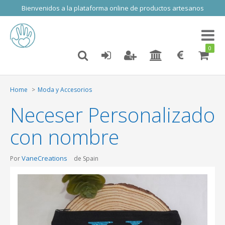
Bienvenidos a la plataforma online de productos artesanos
Toggl
naviga
0
Home
Moda y Accesorios
Neceser Personalizado
con nombre
VaneCreations
Por
de Spain