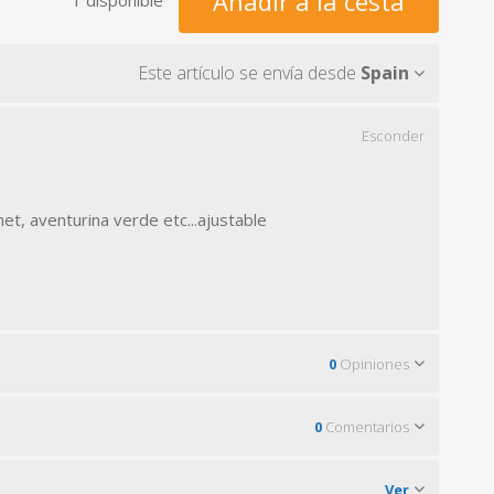
Añadir a la cesta
Este artículo se envía desde
Spain
Esconder
net, aventurina verde etc...ajustable
0
Opiniones
0
Comentarios
Ver