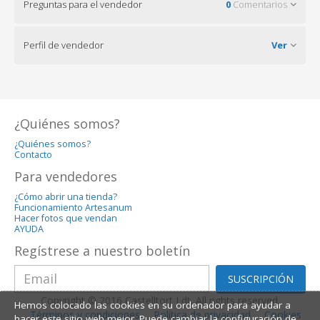
Preguntas para el vendedor
0
Comentarios
Perfil de vendedor
Ver
¿Quiénes somos?
¿Quiénes somos?
Contacto
Para vendedores
¿Cómo abrir una tienda?
Funcionamiento Artesanum
Hacer fotos que vendan
AYUDA
Regístrese a nuestro boletín
SUSCRIPCIÓN
Copyright © 2016 Castelltort Ldt. All rights reserved.
Hemos colocado las cookies en su ordenador para ayudar a
Términos y condiciones
Política de privacidad
Cookies
hacer este sitio web mejor. Puede cambiar la configuración de