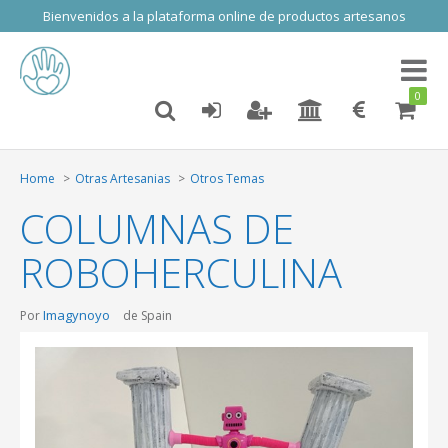
Bienvenidos a la plataforma online de productos artesanos
Toggl
naviga
0
Home
Otras Artesanias
Otros Temas
COLUMNAS DE
ROBOHERCULINA
Imagynoyo
Por
de Spain