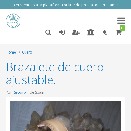
Bienvenidos a la plataforma online de productos artesanos
Toggl
naviga
0
Home
Cuero
Brazalete de cuero
ajustable.
Recoiro
Por
de Spain