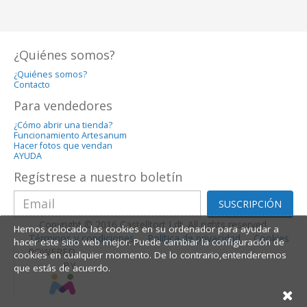
¿Quiénes somos?
¿Quiénes somos?
Contacto
Para vendedores
¿Cómo abrir una tienda?
Funcionamiento Artesanum
Hacer fotos que vendan
AYUDA
Regístrese a nuestro boletín
SUSCRIPCIÓN
Copyright © 2016 Castelltort Ldt. All rights reserved.
Hemos colocado las cookies en su ordenador para ayudar a
Términos y condiciones
Política de privacidad
Cookies
hacer este sitio web mejor. Puede cambiar la configuración de
POWERED
cookies en cualquier momento. De lo contrario,entenderemos
BY
que estás de acuerdo.