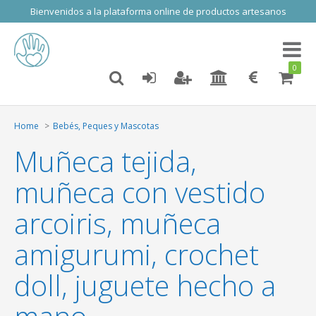
Bienvenidos a la plataforma online de productos artesanos
Toggl
naviga
0
Home
Bebés, Peques y Mascotas
Muñeca tejida,
muñeca con vestido
arcoiris, muñeca
amigurumi, crochet
doll, juguete hecho a