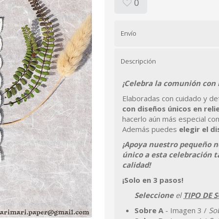
0
Envío
Descripción
¡Celebra la comunión con 
Elaboradas con cuidado y det
con diseños únicos en reli
hacerlo aún más especial co
Además puedes
elegir el d
¡Apoya nuestro pequeño ne
único a esta celebración 
calidad!
¡Solo en 3 pasos!
Seleccione
el
TIPO DE 
Sobre A
- Imagen 3 /
So