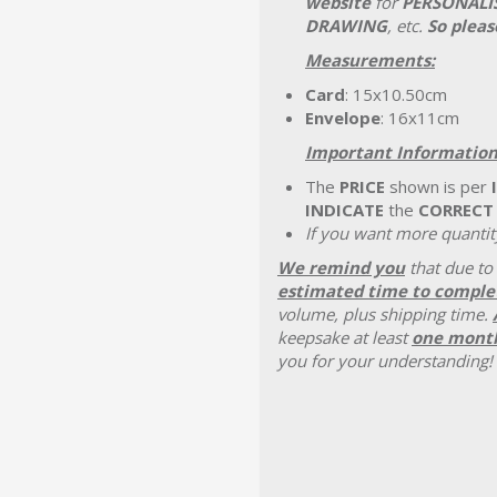
website
for
PERSONALI
DRAWING
, etc.
So pleas
Measurements:
Card
: 15x10.50cm
Envelope
: 16x11cm
Important Information
The
PRICE
shown is per
INDICATE
the
CORRECT
If you want more quantity
We remind you
that due to
estimated time to complet
volume, plus shipping time.
keepsake at least
one month
you for your understanding!