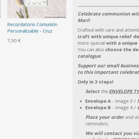
Celebrate communion wi
Mari!
Recordatorio Comunión
Crafted with care and attenti
Personalizable - Cruz
craft with unique relief d
7,50 €
more special
with a unique
You can also
choose the de
catalogue
.
Support our small busines
to this important celebrat
Only in 3 steps!
Select
the
ENVELOPE TY
Envelope A
- Image 3 /
Envelope B
- Image 4 /
Place your order
and don
reminders.
We will contact you vi