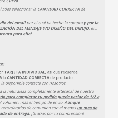
bre
Curvo
lvides seleccionar la
CANTIDAD CORRECTA
de
io del email
por el cual ha hecho la compra
y por la
ZACIÓN DEL MENSAJE Y/O DISEÑO DEL DIBUJO
, etc.
atento para ello!
e:
por
TARJETA INDIVIDUAL
, asi que recuerde
R
la
CANTIDAD CORRECTA
de producto.
 la disponible contacte con nosotros.
a la naturaleza completamente artesanal de nuestro
do para completar tu pedido puede variar de 1/2 a
l volumen, más el tiempo de envío.
Aunque
os recordatorios de comunión con al menos
un mes de
eada de entrega
. ¡Gracias por tu comprensión!