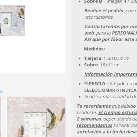
Sobre B
- Imagen 4 /
So
Realice el pedido
y no o
recordatorios.
Contactaremos por med
web
, para la
PERSONALI
Asi que por favor este 
Medidas:
Tarjeta
: 15x10,50cm
Sobre
: 16x11cm
Información important
El
PRECIO
reflejado es 
SELECCIONAR
o
INDICA
)
Si desea más cantidad de
Te recordamos
que debido 
producto,
el tiempo estima
2 semanas
, dependiendo de
recomendamos
solicitar l
antelación a la fecha des