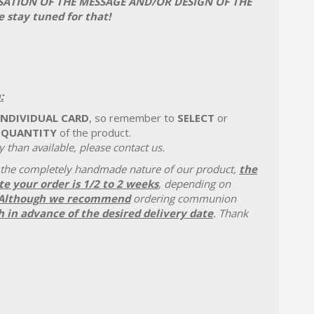
SATION OF THE MESSAGE AND/OR DESIGN OF THE
e stay tuned for that!
:
INDIVIDUAL CARD
, so remember to
SELECT
or
 QUANTITY
of the product.
 than available, please contact us.
 the completely handmade nature of our product,
the
e your order is 1/2 to 2 weeks
, depending on
Although we recommend
ordering communion
 in advance of the desired delivery date
. Thank