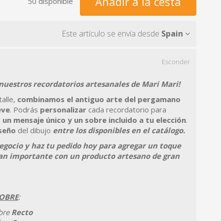
Añadir a la cesta
50 disponible
Este artículo se envía desde
Spain
Esconder
nuestros recordatorios artesanales de Mari Mari!
alle,
combinamos el antiguo arte del pergamano
eve
. Podrás
personalizar
cada recordatorio para
n
un mensaje único y un sobre incluido a tu elección
.
iseño
del dibujo
entre los disponibles en el catálogo.
gocio y haz tu pedido hoy para agregar un toque
tan importante con un producto artesano de gran
SOBRE
:
bre
Recto