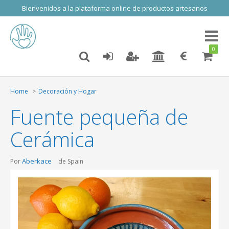
Bienvenidos a la plataforma online de productos artesanos
Toggl
naviga
0
Home
Decoración y Hogar
Fuente pequeña de
Cerámica
Aberkace
Por
de Spain