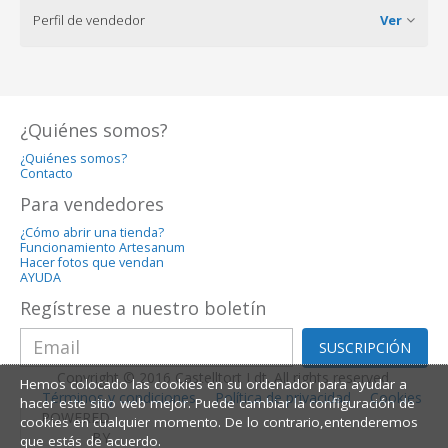
Perfil de vendedor
Ver
¿Quiénes somos?
¿Quiénes somos?
Contacto
Para vendedores
¿Cómo abrir una tienda?
Funcionamiento Artesanum
Hacer fotos que vendan
AYUDA
Regístrese a nuestro boletín
SUSCRIPCIÓN
Copyright © 2016 Castelltort Ldt. All rights reserved.
Hemos colocado las cookies en su ordenador para ayudar a
Términos y condiciones
Política de privacidad
Cookies
hacer este sitio web mejor. Puede cambiar la configuración de
POWERED
cookies en cualquier momento. De lo contrario,entenderemos
BY
que estás de acuerdo.