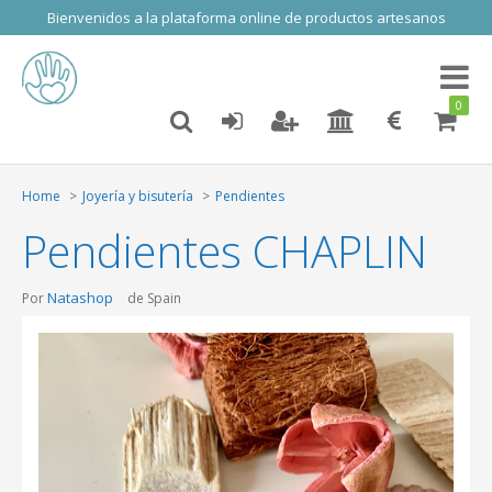
Bienvenidos a la plataforma online de productos artesanos
Toggl
naviga
0
Home
Joyería y bisutería
Pendientes
Pendientes CHAPLIN
Natashop
Por
de Spain