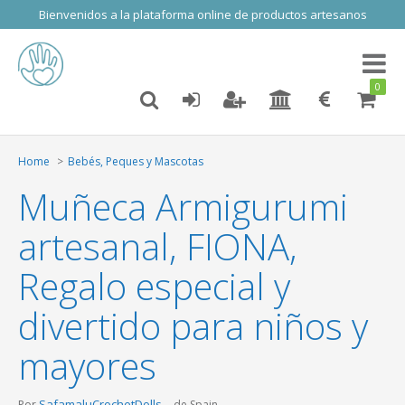
Bienvenidos a la plataforma online de productos artesanos
Toggl
naviga
0
Home
Bebés, Peques y Mascotas
Muñeca Armigurumi
artesanal, FIONA,
Regalo especial y
divertido para niños y
mayores
SafamaluCrochetDolls
Por
de Spain