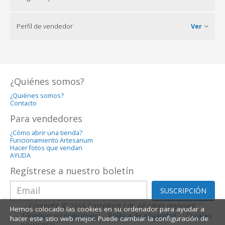
Perfil de vendedor
Ver
¿Quiénes somos?
¿Quiénes somos?
Contacto
Para vendedores
¿Cómo abrir una tienda?
Funcionamiento Artesanum
Hacer fotos que vendan
AYUDA
Regístrese a nuestro boletín
SUSCRIPCIÓN
Copyright © 2016 Castelltort Ldt. All rights reserved.
Hemos colocado las cookies en su ordenador para ayudar a
Términos y condiciones
Política de privacidad
Cookies
hacer este sitio web mejor. Puede cambiar la configuración de