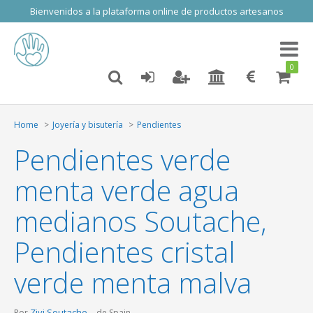
Bienvenidos a la plataforma online de productos artesanos
Toggl
naviga
0
Home
Joyería y bisutería
Pendientes
Pendientes verde
menta verde agua
medianos Soutache,
Pendientes cristal
verde menta malva
Zivi Soutache
Por
de Spain