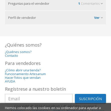
Preguntas para el vendedor
1
Comentarios
Perfil de vendedor
Ver
¿Quiénes somos?
¿Quiénes somos?
Contacto
Para vendedores
¿Cómo abrir una tienda?
Funcionamiento Artesanum
Hacer fotos que vendan
AYUDA
Regístrese a nuestro boletín
SUSCRIPCIÓN
Copyright © 2016 Castelltort Ldt. All rights reserved.
Hemos colocado las cookies en su ordenador para ayudar a