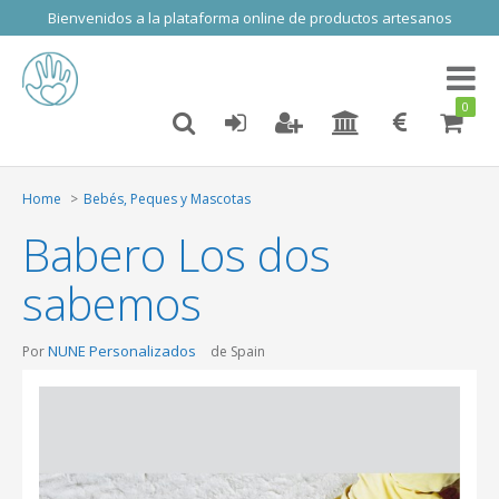
Bienvenidos a la plataforma online de productos artesanos
Toggl
naviga
0
Home
Bebés, Peques y Mascotas
Babero Los dos
sabemos
NUNE Personalizados
Por
de Spain