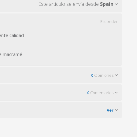
Este artículo se envía desde
Spain
Esconder
nte calidad
de macramé
0
Opiniones
0
Comentarios
Ver