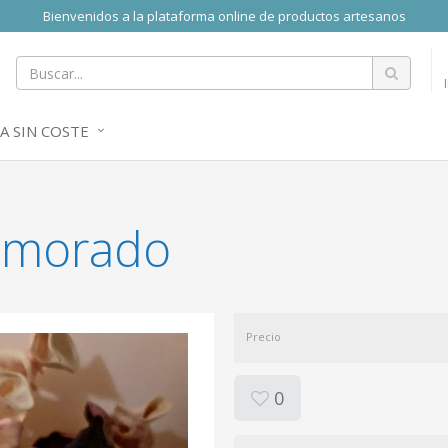
Bienvenidos a la plataforma online de productos artesanos
A SIN COSTE
r morado
Precio
0