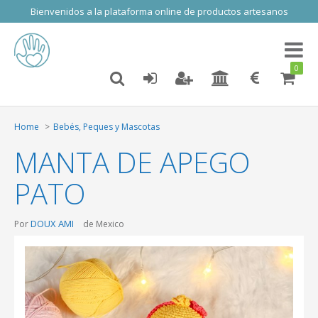
Bienvenidos a la plataforma online de productos artesanos
Toggl
naviga
0
Home
Bebés, Peques y Mascotas
MANTA DE APEGO
PATO
DOUX AMI
Por
de Mexico