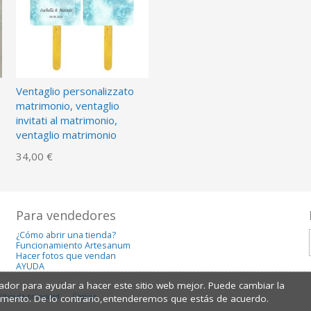
Ventaglio personalizzato
matrimonio, ventaglio
invitati al matrimonio,
ventaglio matrimonio
34,00 €
Para vendedores
¿Cómo abrir una tienda?
Funcionamiento Artesanum
Hacer fotos que vendan
AYUDA
dor para ayudar a hacer este sitio web mejor. Puede cambiar la
lítica de privacidad
Cookies
omento. De lo contrario,entenderemos que estás de acuerdo.