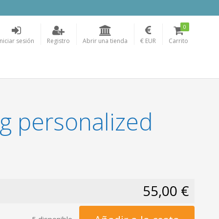
0
Iniciar sesión
Registro
Abrir una tienda
€ EUR
Carrito
g personalized
55,00 €
5 disponible