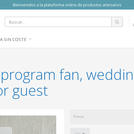
Bienvenidos a la plataforma online de productos artesanos
A SIN COSTE
 program fan, weddin
or guest
Precio