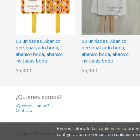
50 unidades. Abanico
50 unidades. Abanico
personalizado boda,
personalizado boda,
abanico boda, abanico
abanico boda, abanico
invitadas boda
invitadas boda
55,00 €
55,00 €
¿Quiénes somos?
¿Quiénes somos?
Contacto
Hemos colocado las cookies en su ordena
Copyright © 2016 Castelltort Ldt. All rights reserved.
Términos y condiciones
Po
configuración de cookies en cualquier m