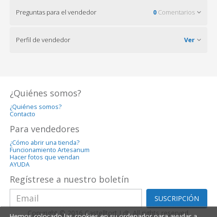
Preguntas para el vendedor
0
Comentarios
Perfil de vendedor
Ver
¿Quiénes somos?
¿Quiénes somos?
Contacto
Para vendedores
¿Cómo abrir una tienda?
Funcionamiento Artesanum
Hacer fotos que vendan
AYUDA
Regístrese a nuestro boletín
SUSCRIPCIÓN
Copyright © 2016 Castelltort Ldt. All rights reserved.
Hemos colocado las cookies en su ordenador para ayudar a