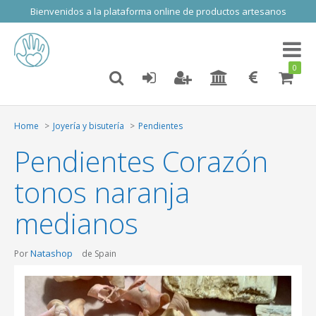
Bienvenidos a la plataforma online de productos artesanos
Toggl
naviga
0
Home
Joyería y bisutería
Pendientes
Pendientes Corazón
tonos naranja
medianos
Natashop
Por
de Spain