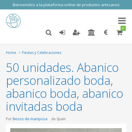
Bienvenidos a la plataforma online de productos artesanos
Toggl
naviga
0
Home
Fiestas y Celebraciones
50 unidades. Abanico
personalizado boda,
abanico boda, abanico
invitadas boda
Besos de mariposa
Por
de Spain