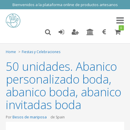
Bienvenidos a la plataforma online de productos artesanos
Toggl
naviga
0
Home
Fiestas y Celebraciones
50 unidades. Abanico
personalizado boda,
abanico boda, abanico
invitadas boda
Besos de mariposa
Por
de Spain