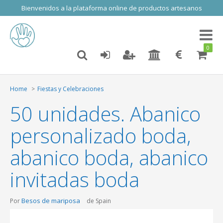
Bienvenidos a la plataforma online de productos artesanos
Toggl
naviga
0
Home
Fiestas y Celebraciones
50 unidades. Abanico
personalizado boda,
abanico boda, abanico
invitadas boda
Besos de mariposa
Por
de Spain