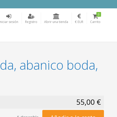
0
Iniciar sesión
Registro
Abrir una tienda
€ EUR
Carrito
da, abanico boda,
55,00 €
5 disponible