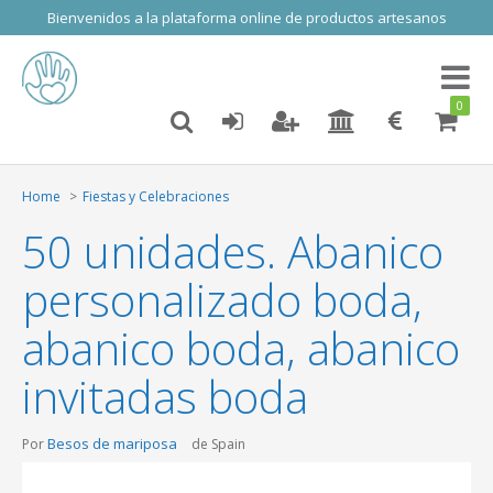
Bienvenidos a la plataforma online de productos artesanos
Toggl
naviga
0
Home
Fiestas y Celebraciones
50 unidades. Abanico
personalizado boda,
abanico boda, abanico
invitadas boda
Besos de mariposa
Por
de Spain