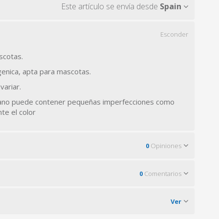
Este artículo se envía desde
Spain
Esconder
scotas.
genica, apta para mascotas.
variar.
mano puede contener pequeñas imperfecciones como
te el color
0
Opiniones
0
Comentarios
Ver