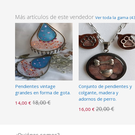
Más artículos de este vendedor
Ver toda la gama (43
Pendientes vintage
Conjunto de pendientes y
grandes en forma de gota.
colgante, madera y
adornos de perro.
18,00 €
14,00 €
20,00 €
16,00 €