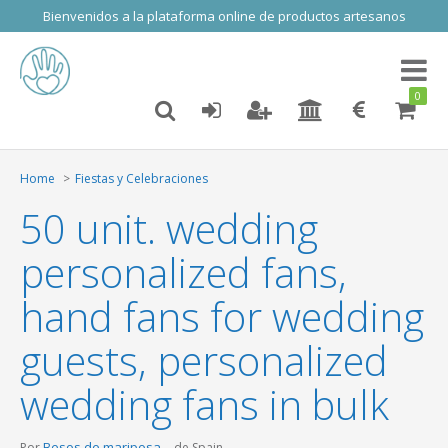
Bienvenidos a la plataforma online de productos artesanos
Toggl
naviga
0
Home
Fiestas y Celebraciones
50 unit. wedding
personalized fans,
hand fans for wedding
guests, personalized
wedding fans in bulk
Besos de mariposa
Por
de Spain